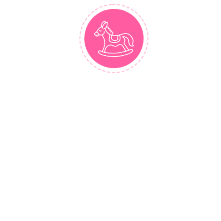
CHI TIẾT
Váy ba lỗ cúp ngực ngang phủ ren đai tafta đính
nơ, chân váy 2 tầng phủ ren ngoài.
Màu sắc: Trắng.
Chất liệu: Voan mềm, không gây kích ứng cho
bé. Lớp lót được may từ vải thô Laiboi 100%
cotton nên thấm hút mồ hôi rất tốt để các công
chúa nhỏ luôn cảm thấy dễ chịu và thoải mái.
HƯỚNG DẪN GIẶT LÀ