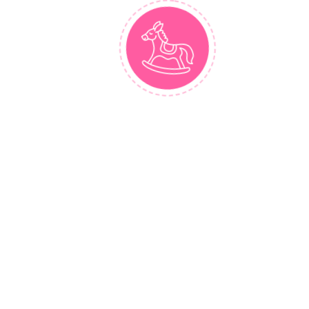
Mô tả
Thông tin bổ sung
Đánh giá (0)
CHI TIẾT
Size váy:
+ Size 3-6: Bé nặng 5-7kg/ chiều cao 60-68cm
+ Size 9-12: Bé nặng 7-9kg/ chiều cao 72-76cm
+ Size 1: Bé nặng 9-11kg/ chiều cao 76-81cm
+ Size 2: Bé nặng 11-13kg/ chiều cao 81-88cm
+ Size 3: Bé nặng 13-15kg/ chiều cao 88-98cm
HƯỚNG DẪN GIẶT LÀ